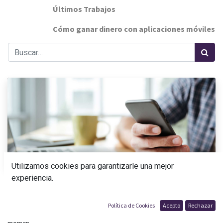
Últimos Trabajos
Cómo ganar dinero con aplicaciones móviles
Ayuda T
Utilizamos cookies para garantizarle una mejor
experiencia.
Cómo ganar dinero con aplicaciones móviles
* Cómo ganar dinero con aplicaciones móviles * es algo que toda
empresa se ha preguntado alguna vez. Y también particulares, ¡por
Política de Cookies
Acepto
Rechazar
supuesto! En un momento donde la tecnología está presente a cada