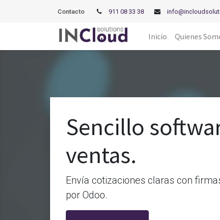
Contacto
911 08 33 38
info@incloudsolut
Inicio
Quienes Som
Sencillo softwa
ventas.
Envía cotizaciones claras con firma
por Odoo.