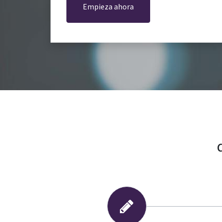
Empieza ahora
d