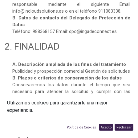
responsable mediante el siguiente Email
info@incloudsolutions.es o en el teléfono 911083338.
B. Datos de contacto del Delegado de Protección de
Datos
Teléfono: 988368157 Email: dpo@ingadeconnect.es
2. FINALIDAD
A. Descripción ampliada de los fines del tratamiento
Publicidad y prospección comercial Gestión de solicitudes
B. Plazos o criterios de conservación de los datos
Conservaremos los datos durante el tiempo que sea
necesario para atender la solicitud y cumplir con las
obligaciones legales exigidas. Los datos que usted nos ha
Utilizamos cookies para garantizarle una mejor
facilitado serán conservados mientras sean necesarios
experiencia.
para las finalidades indicadas en el punto 2.A., o también
serán almacenadas por el tiempo exigido por distintas
legislaciones aplicables.
Política de Cookies
Acepto
Rechazar
C. Decisiones automatizadas, perfiles y lógica