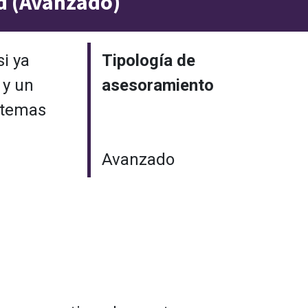
d (Avanzado)
si ya
Tipología de
 y un
asesoramiento
istemas
Avanzado