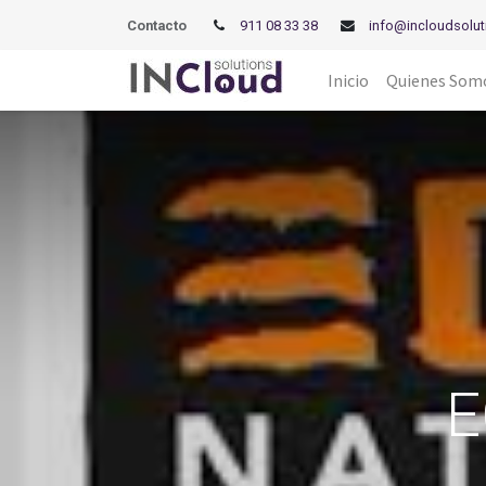
Contacto
911 08 33 38
info@incloudsolut
Inicio
Quienes Som
E