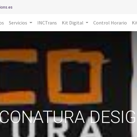
ions.es
os
Servicios
INCTrans
Kit Digital
Control Horario
Ki
CONATURA DESI